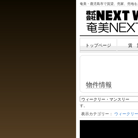
奄美・鹿児島市で賃貸、売家、売地を
トップページ
賃 
物件情報
す。
表示カテゴリー：
ウィークリ