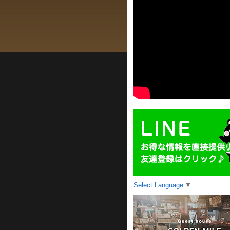
Select Language
▼