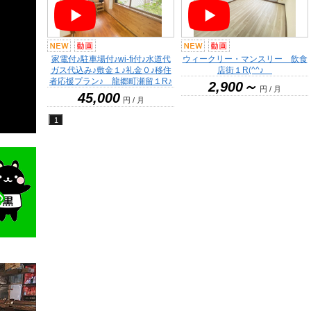
家電付♪駐車場付♪wi-fi付♪水道代
ウィークリー・マンスリー 飲食
ガス代込み♪敷金１♪礼金０♪移住
店街１R(^^♪
者応援プラン♪ 龍郷町瀬留１R♪
2,900～
円 / 月
45,000
円 / 月