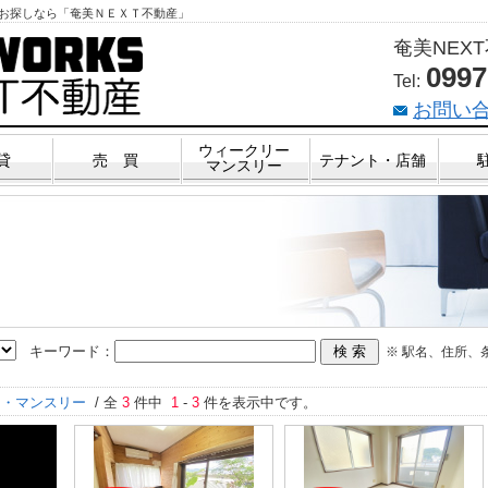
お探しなら「奄美ＮＥＸＴ不動産」
奄美NEX
0997
Tel:
お問い
ウィークリー
貸
売 買
テナント・店舗
マンスリー
リゾート物件
キーワード：
※ 駅名、住所、
ー・マンスリー
/ 全
3
件中
1
-
3
件を表示中です。