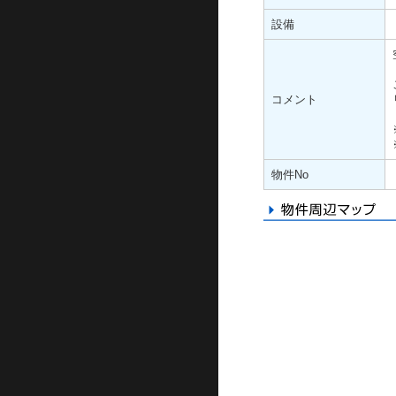
設備
コメント
物件No