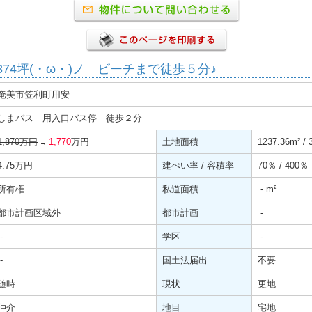
74坪(・ω・)ノ ビーチまで徒歩５分♪
奄美市笠利町用安
しまバス 用入口バス停 徒歩２分
1,870万円
1,770
万円
土地面積
1237.36
m²
/ 
→
4.75万円
建ぺい率 / 容積率
70％ / 400％
所有権
私道面積
-
m²
都市計画区域外
都市計画
-
-
学区
-
-
国土法届出
不要
随時
現状
更地
仲介
地目
宅地