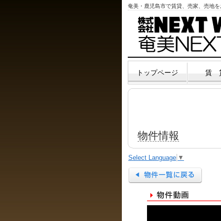
奄美・鹿児島市で賃貸、売家、売地を
トップページ
賃 
物件情報
Select Language
▼