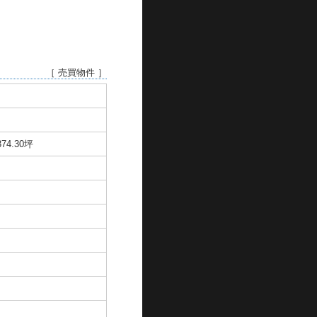
［ 売買物件 ］
374.30坪