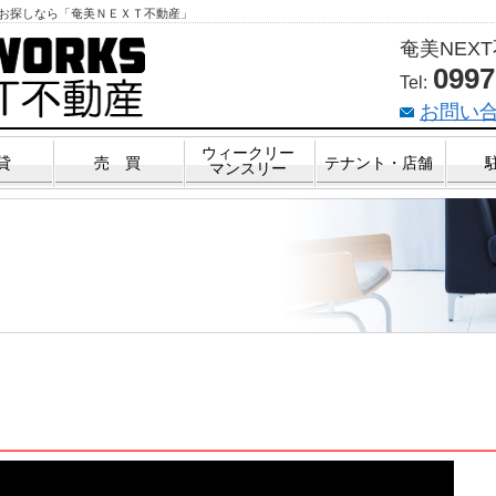
お探しなら「奄美ＮＥＸＴ不動産」
奄美NEX
0997
Tel:
お問い
ウィークリー
貸
売 買
テナント・店舗
マンスリー
リゾート物件