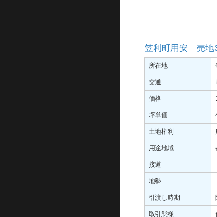
笠利町用安 売地3
所在地
交通
価格
坪単価
土地権利
用途地域
接道
地勢
引渡し時期
取引態様