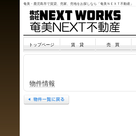
奄美・鹿児島市で賃貸、売家、売地をお探しなら「奄美ＮＥＸＴ不動産」
トップページ
賃 貸
売 買
リゾート物件
物件情報